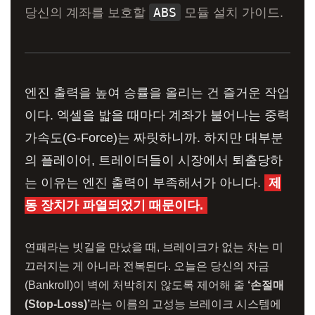
ABS
당신의 계좌를 보호할
모듈 설치 가이드.
엔진 출력을 높여 승률을 올리는 건 즐거운 작업
이다. 엑셀을 밟을 때마다 계좌가 불어나는 중력
가속도(G-Force)는 짜릿하니까. 하지만 대부분
의 플레이어, 트레이더들이 시장에서 퇴출당하
는 이유는 엔진 출력이 부족해서가 아니다.
제
동 장치가 파열되었기 때문이다.
연패라는 빗길을 만났을 때, 브레이크가 없는 차는 미
끄러지는 게 아니라 전복된다. 오늘은 당신의 자금
(Bankroll)이 벽에 처박히지 않도록 제어해 줄
‘손절매
(Stop-Loss)’
라는 이름의 고성능 브레이크 시스템에