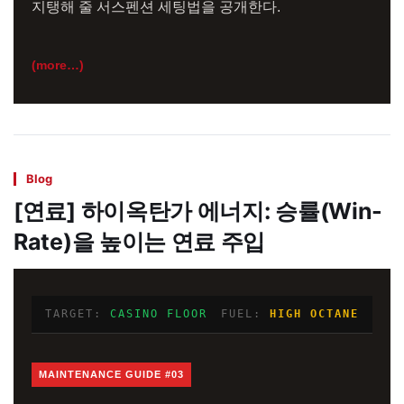
지탱해 줄 서스펜션 세팅법을 공개한다.
(more…)
Blog
[연료] 하이옥탄가 에너지: 승률(Win-
Rate)을 높이는 연료 주입
TARGET:
CASINO FLOOR
FUEL:
HIGH OCTANE
MAINTENANCE GUIDE #03