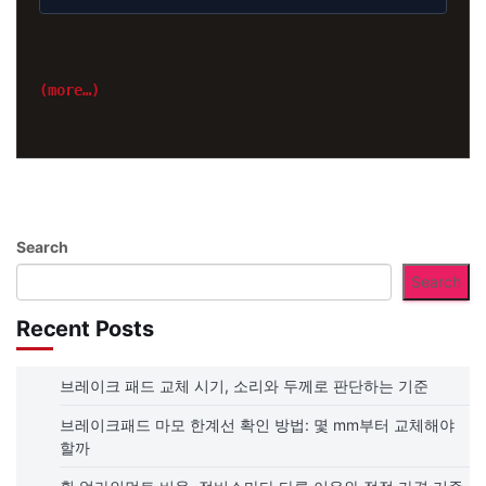
(more…)
Search
Search
Recent Posts
브레이크 패드 교체 시기, 소리와 두께로 판단하는 기준
브레이크패드 마모 한계선 확인 방법: 몇 mm부터 교체해야
할까