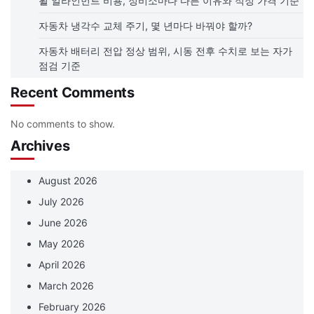
휠 얼라인먼트 비용, 정비소마다 다른 이유와 적정 가격 기준
자동차 냉각수 교체 주기, 몇 년마다 바꿔야 할까?
자동차 배터리 전압 정상 범위, 시동 전후 수치로 보는 자가
점검 기준
Recent Comments
No comments to show.
Archives
August 2026
July 2026
June 2026
May 2026
April 2026
March 2026
February 2026